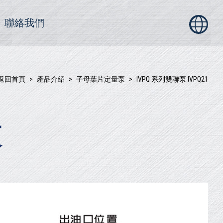
聯絡我們
返回首頁
產品介紹
子母葉片定量泵
IVPQ 系列雙聯泵 IVPQ21
泵