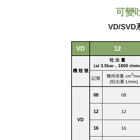
可變
VD/SV
VD
12
吐 出 量
（at 3.5bar，1800 r/mi
機 殼 號
3
幾何排量 cm
/re
記號
(吐出量 L/min)
08
08
12
12
VD
16
16