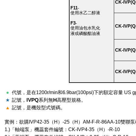
CK-IVP(Q/
F11
-
使用水乙二醇液
F3
-
CK-IVP(Q/
使用油包水乳化
液或磷酸酯油液
CK-IVP(Q/
CK-IVP(Q/
●
代號，是在1200r/min和6.9bar(100psi)下的額定容量 US g
IVPQ
H
★
記號，
系列無
高壓型規格。
▲
記號，是機殼型式號碼。
實例：欲購IVP42-35（H）-25（H）AM-F-R-86AA-10雙
1.)「軸端泵」機蕊套件編號：CK-IVP4-35（H）-R-10