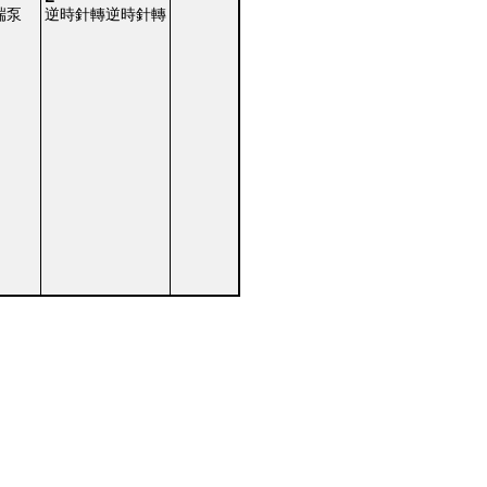
端泵
逆時針轉逆時針轉