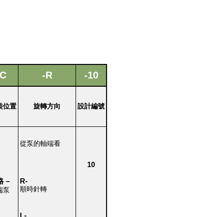
C
-R
-10
裝位置
旋轉方向
設計編號
從泵的軸端看
10
略
–
R-
順時針轉
端泵
L-