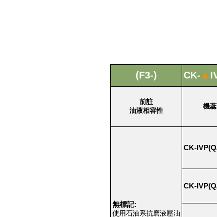
(F3-)
CK-
▲
I
前註
機蕊
油液相容性
CK-IVP(Q/
CK-IVP(Q/
無標記:
使用石油系抗磨液壓油