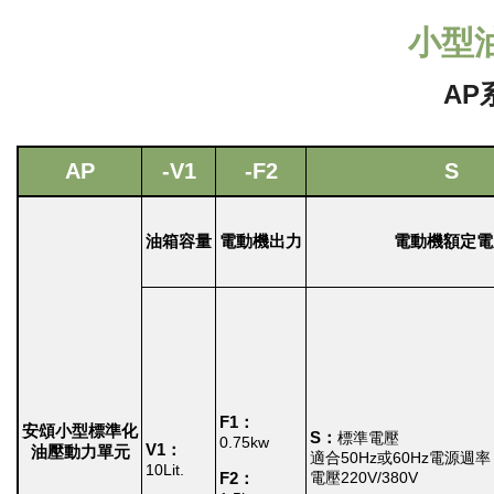
小型
AP
AP
-V1
-F2
S
油箱容量
電動機出力
電動機額定電
F1：
安頌小型標準化
S：
標準電壓
0.75kw
V1：
油壓動力單元
適合50Hz或60Hz電源週率
10Lit.
電壓220V/380V
F2：